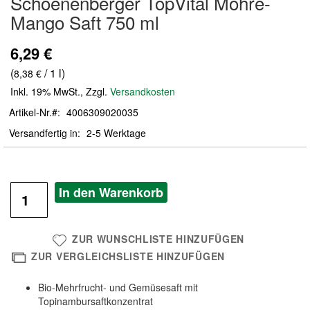
Schoenenberger TopVital Möhre-
der
Mango Saft 750 ml
Bildergalerie
springen
6,29 €
(
/ 1 l)
8,38 €
Inkl. 19% MwSt.
,
Zzgl.
Versandkosten
Artikel-Nr.
4006309020035
Versandfertig in
2-5 Werktage
In den Warenkorb
ZUR WUNSCHLISTE HINZUFÜGEN
ZUR VERGLEICHSLISTE HINZUFÜGEN
Bio-Mehrfrucht- und Gemüsesaft mit
Topinambursaftkonzentrat