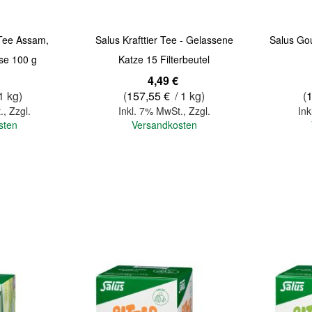
Tee Assam,
Salus Krafttier Tee - Gelassene
Salus Gou
ose 100 g
Katze 15 Filterbeutel
Sonderange
4,49 €
1 kg)
(
157,55 €
/ 1 kg)
(
.
,
Zzgl.
Inkl. 7% MwSt.
,
Zzgl.
Ink
sten
Versandkosten
In den Warenkorb
In den Warenkorb