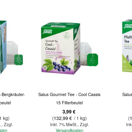
Quickview
Quickview
s-Bergkräuter-
Salus Gourmet Tee - Cool Cassis
Salus
beutel
15 Filterbeutel
Sonderange
3,99 €
1 kg)
(
132,99 €
/ 1 kg)
(
.
,
Zzgl.
Inkl. 7% MwSt.
,
Zzgl.
Ink
sten
Versandkosten