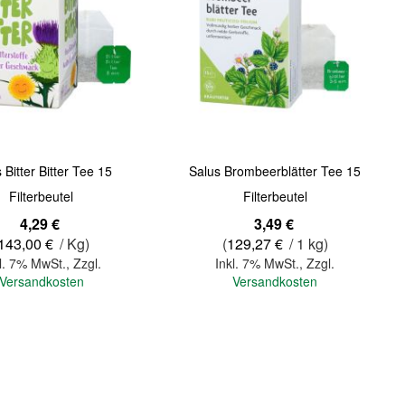
Quickview
 Bitter Bitter Tee 15
Salus Brombeerblätter Tee 15
Filterbeutel
Filterbeutel
4,29 €
3,49 €
143,00 €
/ Kg)
(
129,27 €
/ 1 kg)
l. 7% MwSt.
,
Zzgl.
Inkl. 7% MwSt.
,
Zzgl.
Versandkosten
Versandkosten
In den Warenkorb