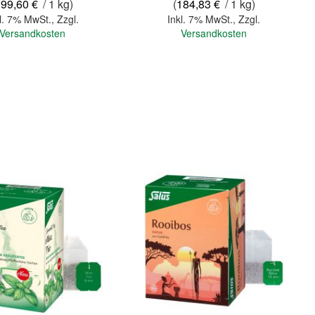
199,60 €
/ 1 kg)
(
184,83 €
/ 1 kg)
l. 7% MwSt.
,
Zzgl.
Inkl. 7% MwSt.
,
Zzgl.
Versandkosten
Versandkosten
In den Warenkorb
Quickview