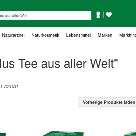
Mein
Mein
Suche
Konto
Wunschzettel
Naturarznei
Naturkosmetik
Lebensmittel
Marken
Marktfin
us Tee aus aller Welt"
L
1
VON
534
Vorherige Produkte laden