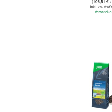
(
106,51 €
/
Inkl. 7% MwSt
Versandko
In den Warenkorb
Quickview