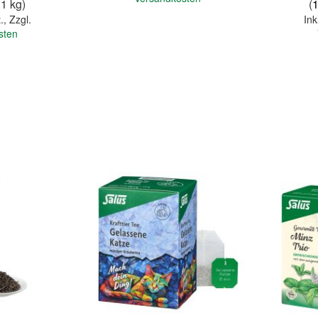
 1 kg)
(
.
,
Zzgl.
Ink
sten
In den Warenkorb
In den Warenkorb
Quickview
Quickview