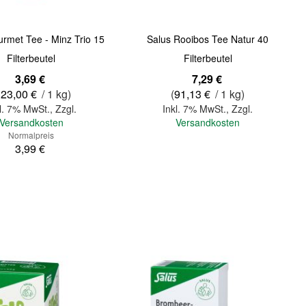
rmet Tee - Minz Trio 15
Salus Rooibos Tee Natur 40
Filterbeutel
Filterbeutel
bot
3,69 €
7,29 €
123,00 €
/ 1 kg)
(
91,13 €
/ 1 kg)
l. 7% MwSt.
,
Zzgl.
Inkl. 7% MwSt.
,
Zzgl.
Versandkosten
Versandkosten
Normalpreis
3,99 €
In den Warenkorb