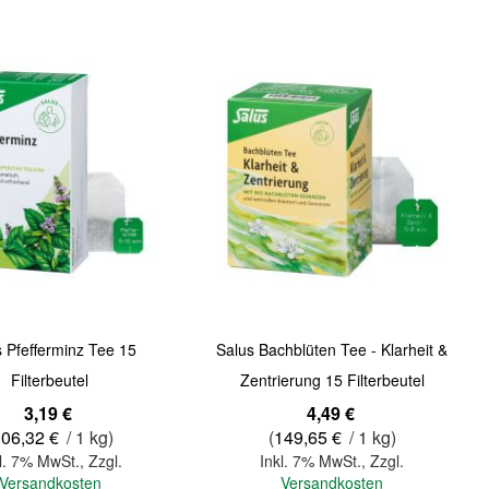
Quickview
 Pfefferminz Tee 15
Salus Bachblüten Tee - Klarheit &
Filterbeutel
Zentrierung 15 Filterbeutel
bot
3,19 €
4,49 €
106,32 €
/ 1 kg)
(
149,65 €
/ 1 kg)
l. 7% MwSt.
,
Zzgl.
Inkl. 7% MwSt.
,
Zzgl.
Versandkosten
Versandkosten