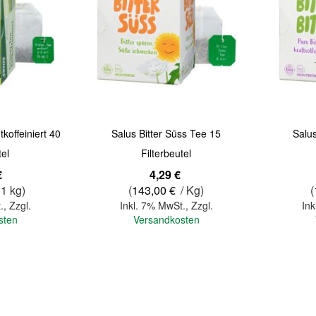
Quickview
Quickview
koffeiniert 40
Salus Bitter Süss Tee 15
Salus
tel
Filterbeutel
€
4,29 €
 1 kg)
(
143,00 €
/ Kg)
(
.
,
Zzgl.
Inkl. 7% MwSt.
,
Zzgl.
Ink
sten
Versandkosten
In den Warenkorb
In den Warenkorb