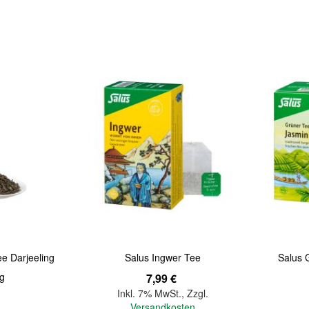
Quickview
Quickview
e Darjeeling
Salus Ingwer Tee
Salus 
 g
7,99 €
Inkl. 7% MwSt.
,
Zzgl.
Versandkosten