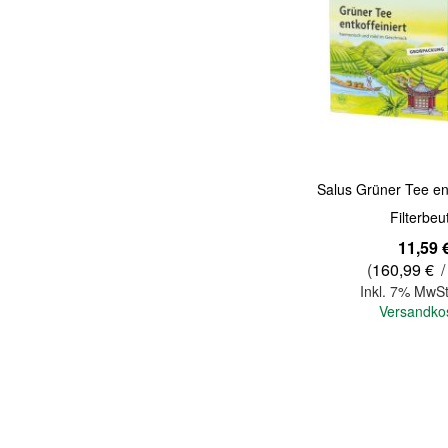
Quickview
Salus Grüner Tee ent
Filterbeu
11,59 
(
160,99 €
/
Inkl. 7% MwSt
Versandko
In den Warenkorb