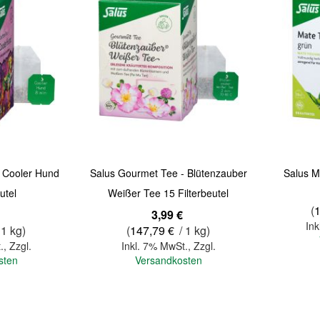
 - Cooler Hund
Salus Gourmet Tee - Blütenzauber
Salus M
utel
Weißer Tee 15 Filterbeutel
(
3,99 €
Ink
 1 kg)
(
147,79 €
/ 1 kg)
.
,
Zzgl.
Inkl. 7% MwSt.
,
Zzgl.
sten
Versandkosten
In den Warenkorb
In den Warenkorb