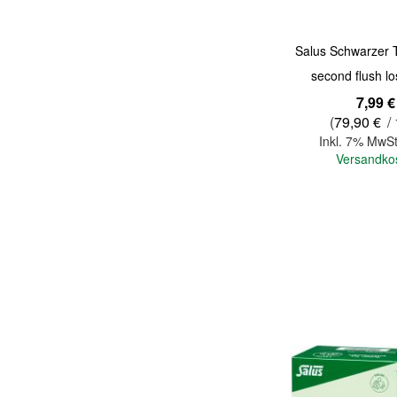
Salus Schwarzer 
second flush l
7,99 €
(
79,90 €
/ 
Inkl. 7% MwSt
Versandko
In den Warenkorb