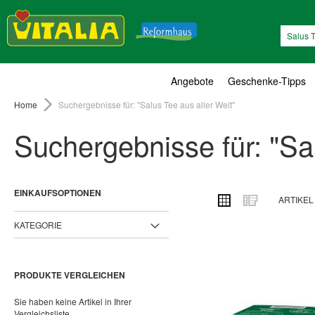
Suche
Angebote
Geschenke-Tipps
Home
Suchergebnisse für: "Salus Tee aus aller Welt"
Suchergebnisse für: "Sal
EINKAUFSOPTIONEN
ANSICHT
Raster
Liste
ARTIKE
ALS
KATEGORIE
PRODUKTE VERGLEICHEN
Sie haben keine Artikel in Ihrer
Vergleichsliste