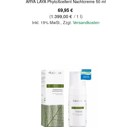
ARYA LAYA PhytoXcellent Nachtcreme 50 ml
69,95 €
(
1.399,00 €
/ 1 l)
Inkl. 19% MwSt.
,
Zzgl.
Versandkosten
In den Warenkorb
Quickview