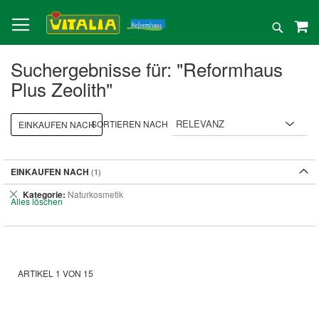
Direkt
zum
Suche
Inhalt
Suchergebnisse für: "Reformhaus
Plus Zeolith"
SORTIEREN NACH
EINKAUFEN NACH
EINKAUFEN NACH
Dies
Kategorie
Naturkosmetik
Alles löschen
entfernen
ARTIKEL
1
VON
15