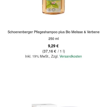
Quickview
Schoenenberger Pflegeshampoo plus Bio Melisse & Verbene
250 ml
9,29 €
(
37,16 €
/ 1 l)
Inkl. 19% MwSt.
,
Zzgl.
Versandkosten
In den Warenkorb