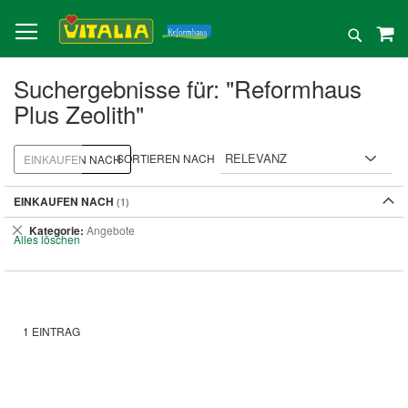
Direkt
zum
Suche
Inhalt
Suchergebnisse für: "Reformhaus
Plus Zeolith"
SORTIEREN NACH
EINKAUFEN NACH
EINKAUFEN NACH
Dies
Kategorie
Angebote
Alles löschen
entfernen
1
EINTRAG