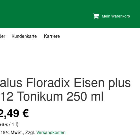
Mein Warenkorb
der
Kundenkarte
Karriere
alus Floradix Eisen plus
12 Tonikum 250 ml
2,49 €
/ 1 l)
96 €
. 19% MwSt.
,
Zzgl.
Versandkosten