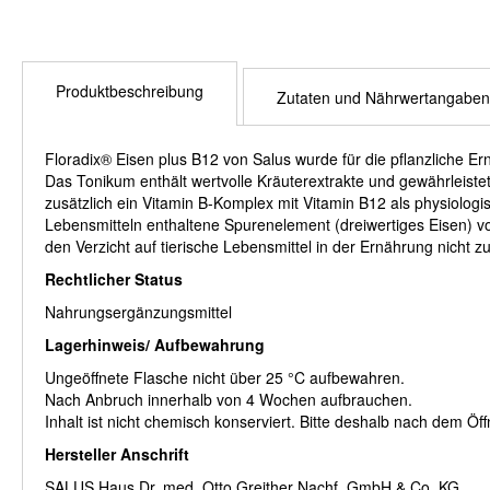
Produktbeschreibung
Zutaten und Nährwertangaben
Floradix® Eisen plus B12 von Salus wurde für die pflanzliche Er
Das Tonikum enthält wertvolle Kräuterextrakte und gewährleistet
zusätzlich ein Vitamin B-Komplex mit Vitamin B12 als physiologi
Lebensmitteln enthaltene Spurenelement (dreiwertiges Eisen) v
den Verzicht auf tierische Lebensmittel in der Ernährung nicht 
Rechtlicher Status
Nahrungsergänzungsmittel
Lagerhinweis/ Aufbewahrung
Ungeöffnete Flasche nicht über 25 °C aufbewahren.
Nach Anbruch innerhalb von 4 Wochen aufbrauchen.
Inhalt ist nicht chemisch konserviert. Bitte deshalb nach dem Ö
Hersteller Anschrift
SALUS Haus Dr. med. Otto Greither Nachf. GmbH & Co. KG