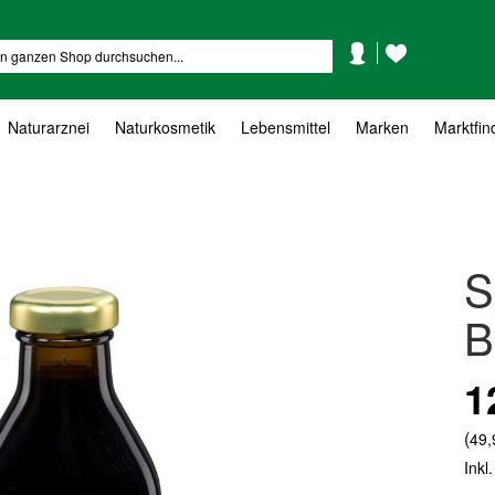
Mein
Mein
Suche
Konto
Wunschzettel
Naturarznei
Naturkosmetik
Lebensmittel
Marken
Marktfin
S
B
1
(
49,
Inkl