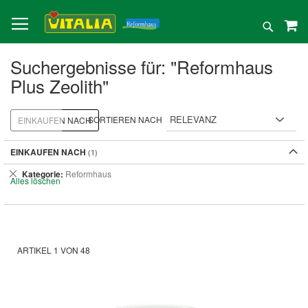
Direkt
zum
Suche
Inhalt
Suchergebnisse für: "Reformhaus
Plus Zeolith"
SORTIEREN NACH
EINKAUFEN NACH
EINKAUFEN NACH
Dies
Kategorie
Reformhaus
Alles löschen
entfernen
ARTIKEL
1
VON
48