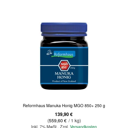
In den Warenkorb
Quickview
Reformhaus Manuka Honig MGO 850+ 250 g
139,90 €
(
559,60 €
/ 1 kg)
Inkl. 7% MwSt.
,
Zzgl.
Versandkosten