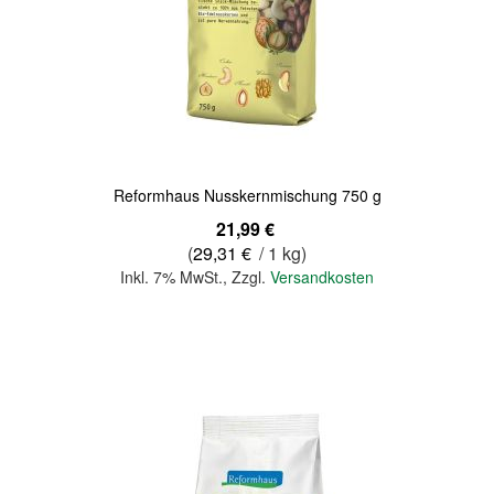
Quickview
Reformhaus Nusskernmischung 750 g
21,99 €
(
29,31 €
/ 1 kg)
Inkl. 7% MwSt.
,
Zzgl.
Versandkosten
In den Warenkorb