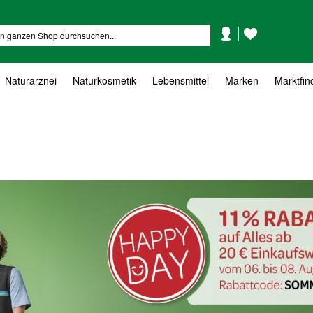
Mein
Mein
Suche
Konto
Wunschzettel
Naturarznei
Naturkosmetik
Lebensmittel
Marken
Marktfin