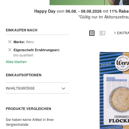
Happy Day
vom
06.08. - 08.08.2026
mit
11% Rabat
*Gültig nur im Aktionszeitr
EINKAUFEN NACH
ANSICHT
Raster
Liste
1
EINTR
ALS
Dies
Marke
Werz
entfernen
Dies
Eigenschaft/ Ernährungsart
entfernen
bio-qualitaet
Alles löschen
EINKAUFSOPTIONEN
INHALTSGRÖSSE
PRODUKTE VERGLEICHEN
Sie haben keine Artikel in Ihrer
Vergleichsliste