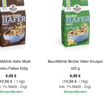
Quickview
kMühle Hafer Müsli
BauckMühle Bircher Hafer Knusper
hoko+Flakes 425g
425 g
4,49 €
4,49 €
10,56 €
/ 1 kg)
(
10,56 €
/ 1kg)
l. 7% MwSt.
,
Zzgl.
Inkl. 7% MwSt.
,
Zzgl.
Versandkosten
Versandkosten
In den Warenkorb