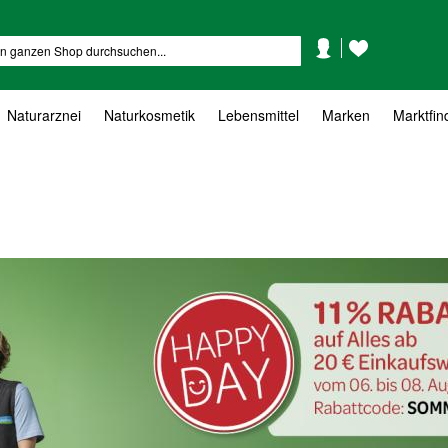
Mein
Mein
Suche
Konto
Wunschzettel
Naturarznei
Naturkosmetik
Lebensmittel
Marken
Marktfin