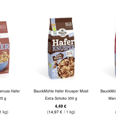
Quickview
Quickview
enuss Hafer
BauckMühle Hafer Knusper Müsli
BauckMüh
25 g
Extra Schoko 300 g
Man
4,49 €
1 kg)
(
14,97 €
/ 1 kg)