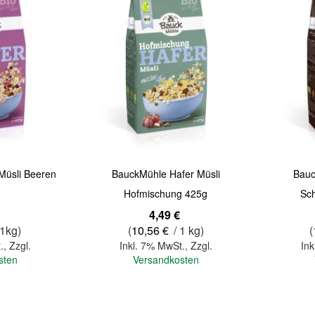
Quickview
Quickview
Müsli Beeren
BauckMühle Hafer Müsli
Bauc
Hofmischung 425g
Sc
4,49 €
 1kg)
(
10,56 €
/ 1 kg)
(
.
,
Zzgl.
Inkl. 7% MwSt.
,
Zzgl.
Ink
sten
Versandkosten
In den Warenkorb
In den Warenkorb