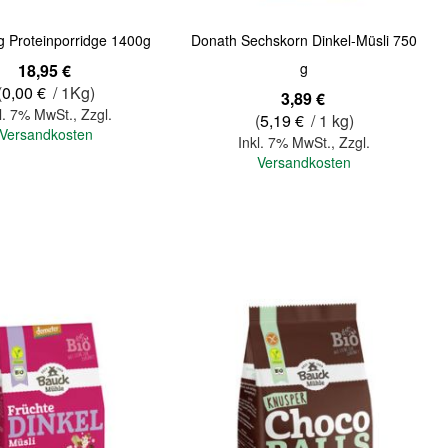
g Proteinporridge 1400g
Donath Sechskorn Dinkel-Müsli 750
g
18,95 €
(
0,00 €
/ 1Kg)
3,89 €
l. 7% MwSt.
,
Zzgl.
(
5,19 €
/ 1 kg)
Versandkosten
Inkl. 7% MwSt.
,
Zzgl.
Versandkosten
In den Warenkorb