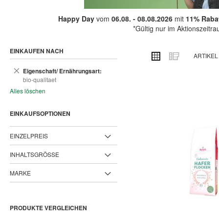
Happy Day
vom
06.08. - 08.08.2026
mit
11% Rabat
*Gültig nur im Aktionszeitr
EINKAUFEN NACH
ANSICHT
Raster
Liste
ARTIKE
ALS
Dies
Eigenschaft/ Ernährungsart
entfernen
bio-qualitaet
Alles löschen
EINKAUFSOPTIONEN
EINZELPREIS
INHALTSGRÖSSE
MARKE
PRODUKTE VERGLEICHEN