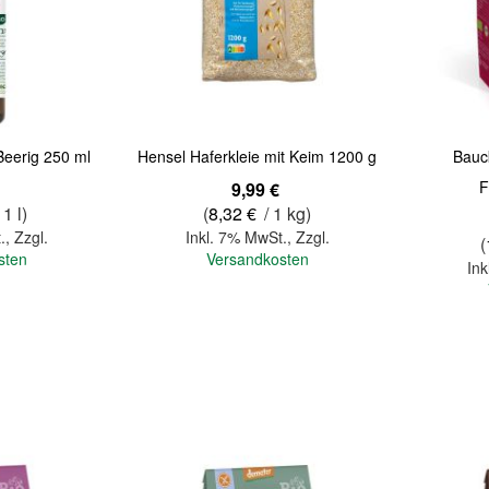
Quickview
Quickview
Beerig 250 ml
Hensel Haferkleie mit Keim 1200 g
Bauc
F
9,99 €
 1 l)
(
8,32 €
/ 1 kg)
.
,
Zzgl.
Inkl. 7% MwSt.
,
Zzgl.
(
sten
Versandkosten
Ink
In den Warenkorb
In den Warenkorb