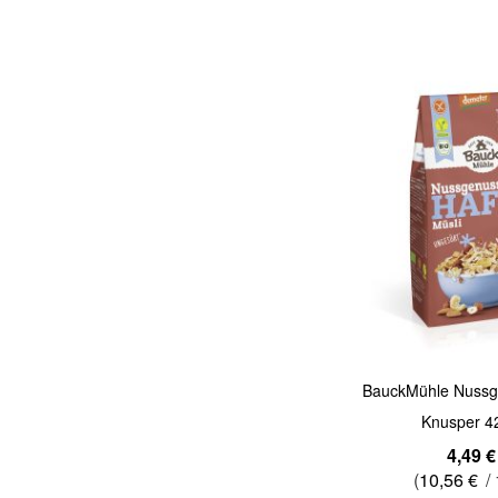
Quickview
BauckMühle Nussg
Knusper 4
4,49 €
(
10,56 €
/ 