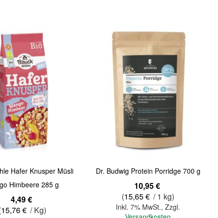
Quickview
le Hafer Knusper Müsli
Dr. Budwig Protein Porridge 700 g
go Himbeere 285 g
10,95 €
(
15,65 €
/ 1 kg)
4,49 €
Inkl. 7% MwSt.
,
Zzgl.
(
15,76 €
/ Kg)
Versandkosten