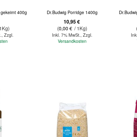
 gekeimt 400g
Dr.Budwig Porridge 1400g
Dr.Budwi
10,95 €
 1Kg)
(
0,00 €
/ 1Kg)
.
,
Zzgl.
Inkl. 7% MwSt.
,
Zzgl.
Ink
sten
Versandkosten
In den Warenkorb
In den Warenkorb