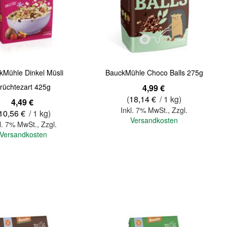
Quickview
kMühle Dinkel Müsli
BauckMühle Choco Balls 275g
rüchtezart 425g
4,99 €
(
18,14 €
/ 1 kg)
4,49 €
Inkl. 7% MwSt.
,
Zzgl.
10,56 €
/ 1 kg)
Versandkosten
l. 7% MwSt.
,
Zzgl.
Versandkosten
In den Warenkorb