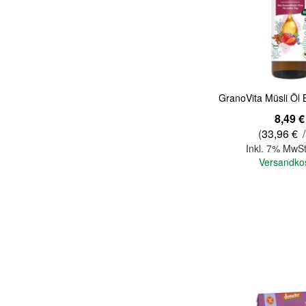
Quickview
GranoVita Müsli Öl 
8,49 €
(
33,96 €
/
Inkl. 7% MwSt
Versandko
In den Warenkorb