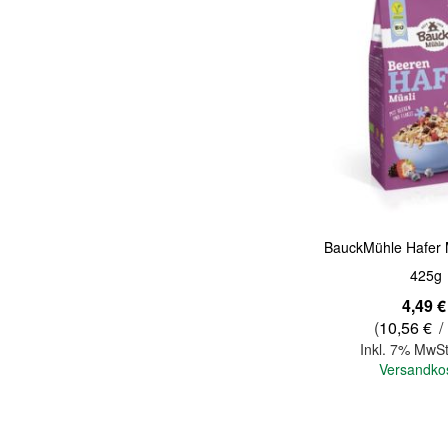
Quickview
BauckMühle Hafer 
425g
4,49 €
(
10,56 €
/
Inkl. 7% MwSt
Versandko
In den Warenkorb