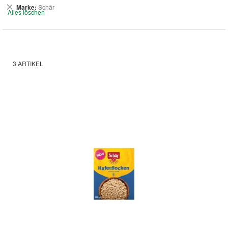
Dies
Marke
Schär
Alles löschen
entfernen
3
ARTIKEL