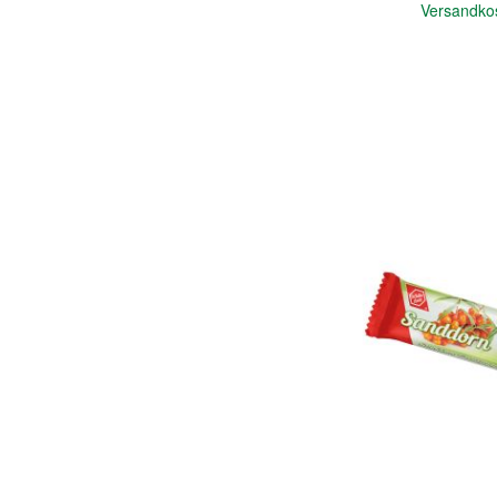
Versandko
In den Warenkorb
Quickview