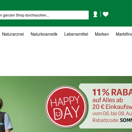
Mein
Mein
Suche
Konto
Wunschzettel
Naturarznei
Naturkosmetik
Lebensmittel
Marken
Marktfin