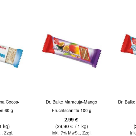
Quickview
Quickview
na Cocos-
Dr. Balke Maracuja-Mango
Dr. Balke
en 60 g
Fruchtschnitte 100 g
2,99 €
1 kg)
(
29,90 €
/ 1 kg)
(
.
,
Zzgl.
Inkl. 7% MwSt.
,
Zzgl.
Ink