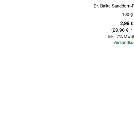
Dr. Balke Sanddorn-F
100 g
2,99 €
(
29,90 €
/ 
Inkl. 7% MwSt
Versandko
In den Warenkorb