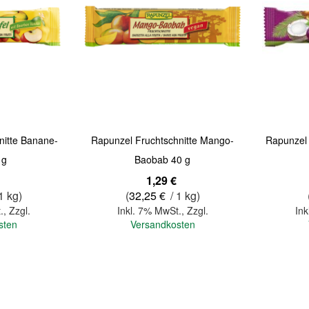
Quickview
Quickview
nitte Banane-
Rapunzel Fruchtschnitte Mango-
Rapunzel 
 g
Baobab 40 g
1,29 €
1 kg)
(
32,25 €
/ 1 kg)
.
,
Zzgl.
Inkl. 7% MwSt.
,
Zzgl.
Ink
sten
Versandkosten
In den Warenkorb
In den Warenkorb