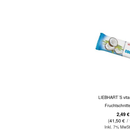
Quickview
LIEBHART´S vita
Fruchtschnitt
2,49 €
(
41,50 €
/ 
Inkl. 7% MwSt