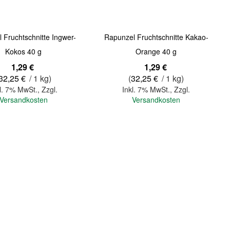
 Fruchtschnitte Ingwer-
Rapunzel Fruchtschnitte Kakao-
Kokos 40 g
Orange 40 g
1,29 €
1,29 €
32,25 €
/ 1 kg)
(
32,25 €
/ 1 kg)
l. 7% MwSt.
,
Zzgl.
Inkl. 7% MwSt.
,
Zzgl.
Versandkosten
Versandkosten
In den Warenkorb