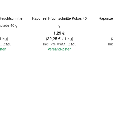
Fruchtschnitte
Rapunzel Fruchtschnitte Kokos 40
Rapunzel
kolade 40 g
g
1,29 €
1 kg)
(
32,25 €
/ 1 kg)
(
.
,
Zzgl.
Inkl. 7% MwSt.
,
Zzgl.
Ink
sten
Versandkosten
In den Warenkorb
In den Warenkorb