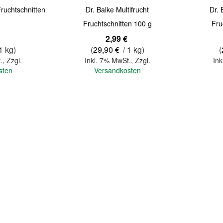
ruchtschnitten
Dr. Balke Multifrucht
Dr. 
Fruchtschnitten 100 g
Fru
2,99 €
1 kg)
(
29,90 €
/ 1 kg)
(
.
,
Zzgl.
Inkl. 7% MwSt.
,
Zzgl.
Ink
sten
Versandkosten
In den Warenkorb
In den Warenkorb