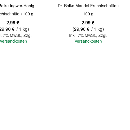
Balke Ingwer-Honig
Dr. Balke Mandel Fruchtschnitten
chtschnitten 100 g
100 g
2,99 €
2,99 €
29,90 €
/ 1 kg)
(
29,90 €
/ 1 kg)
l. 7% MwSt.
,
Zzgl.
Inkl. 7% MwSt.
,
Zzgl.
Versandkosten
Versandkosten
In den Warenkorb