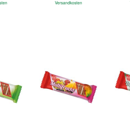
sten
Versandkosten
In den Warenkorb
In den Warenkorb
Quickview
Quickview