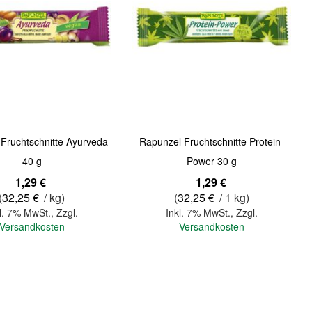
Quickview
Fruchtschnitte Ayurveda
Rapunzel Fruchtschnitte Protein-
40 g
Power 30 g
1,29 €
1,29 €
(
32,25 €
/ kg)
(
32,25 €
/ 1 kg)
l. 7% MwSt.
,
Zzgl.
Inkl. 7% MwSt.
,
Zzgl.
Versandkosten
Versandkosten
In den Warenkorb