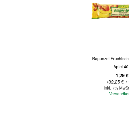
Quickview
Rapunzel Fruchtsch
Apfel 40
1,29 €
(
32,25 €
/ 
Inkl. 7% MwSt
Versandko
In den Warenkorb