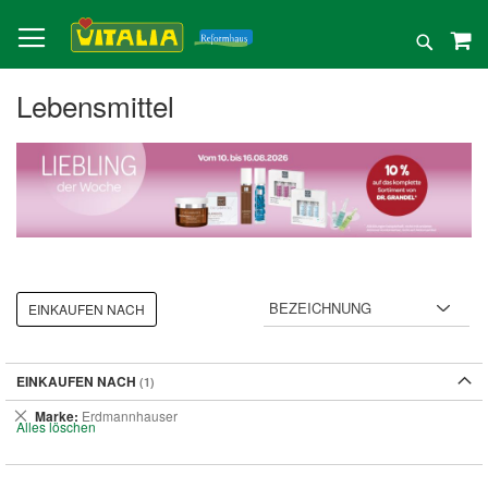
Direkt
zum
Suche
Inhalt
Lebensmittel
EINKAUFEN NACH
EINKAUFEN NACH
Dies
Marke
Erdmannhauser
Alles löschen
entfernen