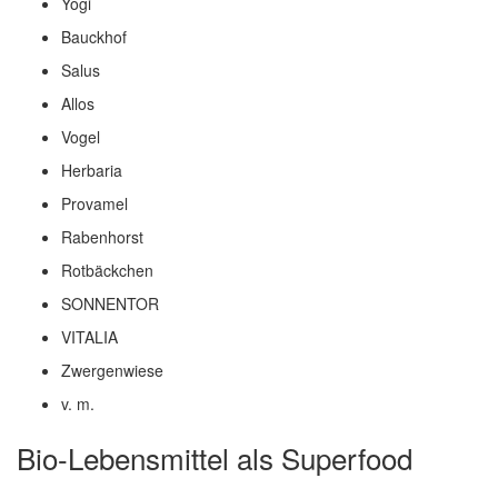
Yogi
Bauckhof
Salus
Allos
Vogel
Herbaria
Provamel
Rabenhorst
Rotbäckchen
SONNENTOR
VITALIA
Zwergenwiese
v. m.
Bio-Lebensmittel als Superfood