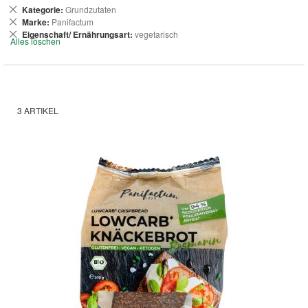
Dies
Kategorie
Grundzutaten
entfernen
Dies
Marke
Panifactum
entfernen
Dies
Eigenschaft/ Ernährungsart
vegetarisch
Alles löschen
entfernen
3
ARTIKEL