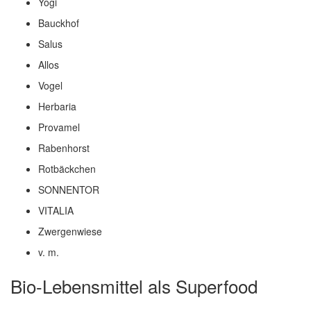
Yogi
Bauckhof
Salus
Allos
Vogel
Herbaria
Provamel
Rabenhorst
Rotbäckchen
SONNENTOR
VITALIA
Zwergenwiese
v. m.
Bio-Lebensmittel als Superfood