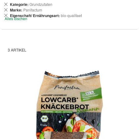
Dies
Kategorie
Grundzutaten
entfernen
Dies
Marke
Panifactum
entfernen
Dies
Eigenschaft/ Ernährungsart
bio-qualitaet
Alles löschen
entfernen
3
ARTIKEL