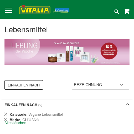
Direkt
zum
Suche
Inhalt
Lebensmittel
EINKAUFEN NACH
EINKAUFEN NACH
Dies
Kategorie
Vegane Lebensmittel
entfernen
Dies
Marke
CH’UAN®
Alles löschen
entfernen