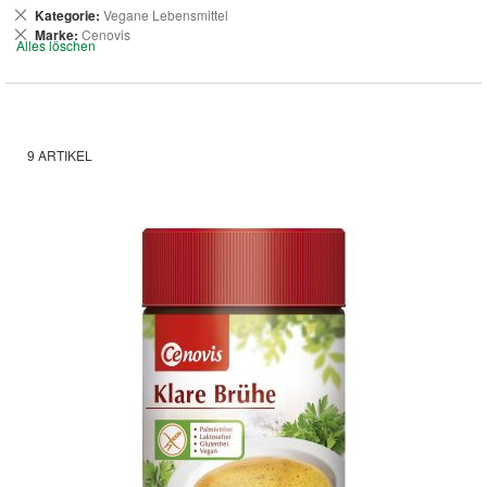
Dies
Kategorie
Vegane Lebensmittel
entfernen
Dies
Marke
Cenovis
Alles löschen
entfernen
9
ARTIKEL