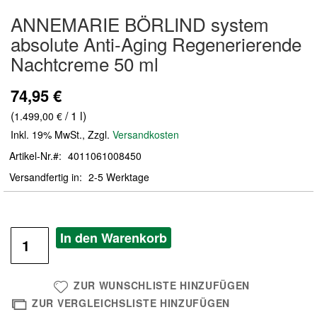
Zum
ANNEMARIE BÖRLIND system
Anfang
der
absolute Anti-Aging Regenerierende
Bildergalerie
Nachtcreme 50 ml
springen
74,95 €
(
/ 1 l)
1.499,00 €
Inkl. 19% MwSt.
,
Zzgl.
Versandkosten
Artikel-Nr.
4011061008450
Versandfertig in
2-5 Werktage
In den Warenkorb
ZUR WUNSCHLISTE HINZUFÜGEN
ZUR VERGLEICHSLISTE HINZUFÜGEN