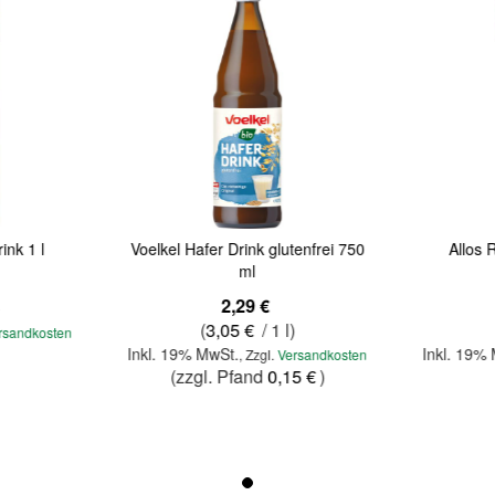
ink 1 l
Voelkel Hafer Drink glutenfrei 750
Allos 
ml
2,29 €
)
(
3,05 €
/ 1 l)
rsandkosten
Inkl. 19% MwSt.
Inkl. 19%
,
Zzgl.
Versandkosten
(zzgl. Pfand
0,15 €
)