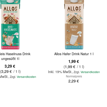
Reis Haselnuss Drink
Allos Hafer Drink Natur 1 l
ungesüßt 1l
Sonderangebot
1,99 €
3,29 €
(
1,99 €
/ 1 l)
(
3,29 €
/ 1 l)
Inkl. 19% MwSt.
,
Zzgl.
Versandkosten
 MwSt.
Normalpreis
,
Zzgl.
Versandkosten
2,29 €