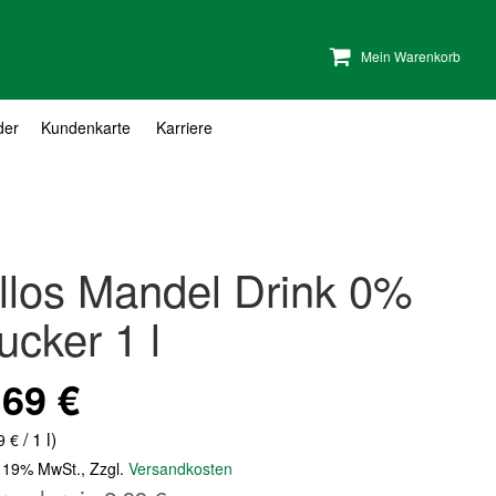
Mein Warenkorb
der
Kundenkarte
Karriere
llos Mandel Drink 0%
ucker 1 l
,69 €
nderangebot
/ 1 l)
9 €
. 19% MwSt.
,
Zzgl.
Versandkosten