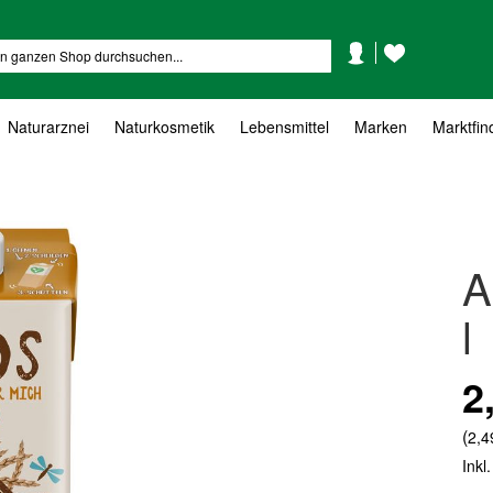
Mein
Mein
Suche
Konto
Wunschzettel
Naturarznei
Naturkosmetik
Lebensmittel
Marken
Marktfin
A
l
2
(
2,4
Inkl