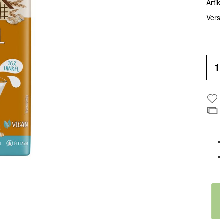
Artik
Vers