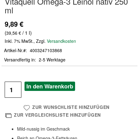
Vitaquell Omega-3 Leinöl nativ 250
der
ml
Bildergalerie
springen
9,89 €
(
/ 1 l)
39,56 €
Inkl. 7% MwSt.
,
Zzgl.
Versandkosten
Artikel-Nr.
4003247103868
Versandfertig in
2-5 Werktage
In den Warenkorb
ZUR WUNSCHLISTE HINZUFÜGEN
ZUR VERGLEICHSLISTE HINZUFÜGEN
Mild-nussig im Geschmack
Reich an Omega-3-Fettsäuren