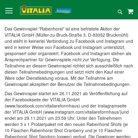
Direkt
zum
Suche
Inhalt
Das Gewinnspiel "Rabenhorst" ist eine befristete Aktion der
VITALIA GmbH (Müller-zu-Bruck-Straße 3, D-83052 Bruckmühl)
und steht in keinerlei Verbindung zu Facebook und Instagram und
wird in keiner Weise von Facebook und Instagram unterstützt,
gesponsert oder organisiert. Facebook und Instagram stehen als
Ansprechpartner für Gewinnspiele nicht zur Verfügung. Die
Teilnahme an diesem Gewinnspiel richtet sich ausschließlich nach
diesen Teilnahmebedingungen und setzt nicht den Kauf einer
Ware oder Dienstleistung voraus. Mit der Teilnahme am
Gewinnspiel akzeptiert der Benutzer die Teilnahmebedingungen.
Das Gewinnspiel startet am 26.11.2021 ab Veröffentlichung auf
der Facebookseite der VITALIA GmbH
(www.facebook.com/vitaliareformhaus) und der Instagramseite
der VITALIA GmbH (www.instagram.com/vitaliareformhaus/)und
endet am 29.11.2021 um 23:59 Uhr. Unter den Teilnehmern
werden 3 x 1 Probierpaket mit den neuen Rabenhorst Shots (je
10 Flaschen Rabenhorst Shot Cranberry und je 10 Flaschen
Rabenhorst Shot Sandorn-Ingwer) verlost. Die Gewinner werden