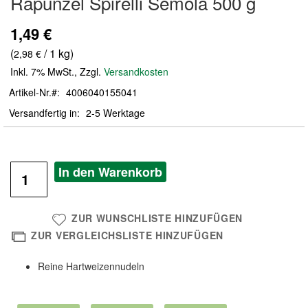
Rapunzel Spirelli Semola 500 g
der
Bildergalerie
1,49 €
springen
(
/ 1 kg)
2,98 €
Inkl. 7% MwSt.
,
Zzgl.
Versandkosten
Artikel-Nr.
4006040155041
Versandfertig in
2-5 Werktage
In den Warenkorb
ZUR WUNSCHLISTE HINZUFÜGEN
ZUR VERGLEICHSLISTE HINZUFÜGEN
Reine Hartweizennudeln