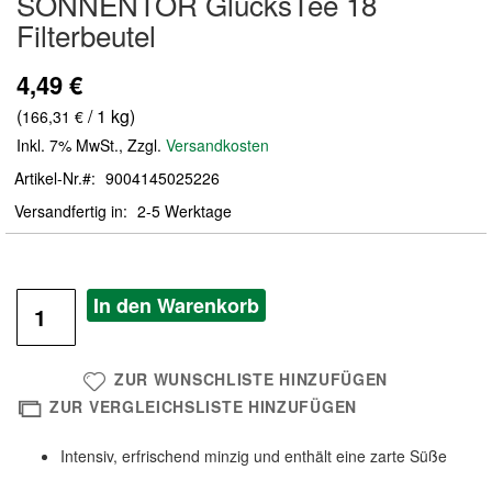
SONNENTOR GlücksTee 18
der
Filterbeutel
Bildergalerie
springen
4,49 €
(
/ 1 kg)
166,31 €
Inkl. 7% MwSt.
,
Zzgl.
Versandkosten
Artikel-Nr.
9004145025226
Versandfertig in
2-5 Werktage
In den Warenkorb
ZUR WUNSCHLISTE HINZUFÜGEN
ZUR VERGLEICHSLISTE HINZUFÜGEN
Intensiv, erfrischend minzig und enthält eine zarte Süße