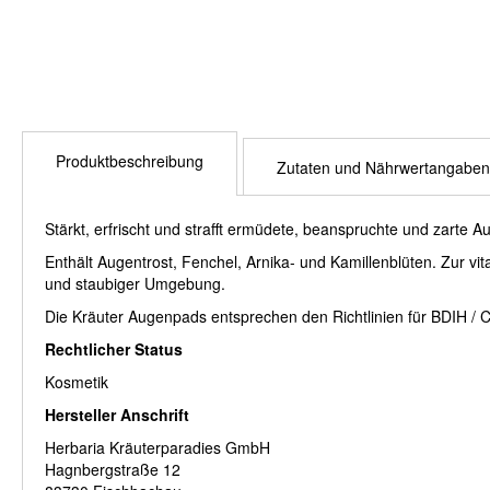
Anfang
der
Bildergalerie
springen
Produktbeschreibung
Zutaten und Nährwertangaben
Stärkt, erfrischt und strafft ermüdete, beanspruchte und zarte Au
Enthält Augentrost, Fenchel, Arnika- und Kamillenblüten. Zur 
und staubiger Umgebung.
Die Kräuter Augenpads entsprechen den Richtlinien für BDIH / 
Rechtlicher Status
Kosmetik
Hersteller Anschrift
Herbaria Kräuterparadies GmbH
Hagnbergstraße 12