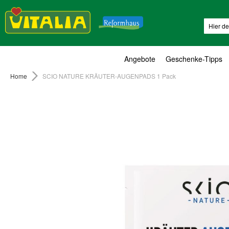
Suche
Angebote
Geschenke-Tipps
Home
SCIO NATURE KRÄUTER-AUGENPADS 1 Pack
Zum
Ende
der
Bildergalerie
springen