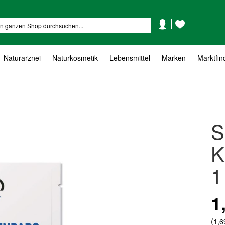
Mein
Mein
Suche
Konto
Wunschzettel
Naturarznei
Naturkosmetik
Lebensmittel
Marken
Marktfin
S
K
1
1
(
1,6