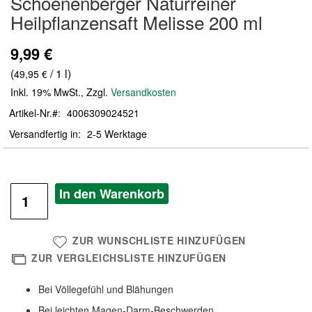
Schoenenberger Naturreiner
der
Heilpflanzensaft Melisse 200 ml
Bildergalerie
springen
9,99 €
(
/ 1 l)
49,95 €
Inkl. 19% MwSt.
,
Zzgl.
Versandkosten
Artikel-Nr.
4006309024521
Versandfertig in
2-5 Werktage
In den Warenkorb
ZUR WUNSCHLISTE HINZUFÜGEN
ZUR VERGLEICHSLISTE HINZUFÜGEN
Bei Völlegefühl und Blähungen
Bei leichten Magen-Darm-Beschwerden