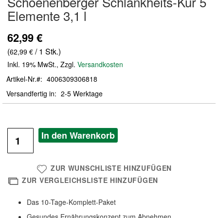
Schoenenberger Schlankheits-Kur 5
der
Elemente 3,1 l
Bildergalerie
springen
62,99 €
(
/ 1 Stk.)
62,99 €
Inkl. 19% MwSt.
,
Zzgl.
Versandkosten
Artikel-Nr.
4006309306818
Versandfertig in
2-5 Werktage
In den Warenkorb
ZUR WUNSCHLISTE HINZUFÜGEN
ZUR VERGLEICHSLISTE HINZUFÜGEN
Das 10-Tage-Komplett-Paket
Gesundes Ernährungskonzept zum Abnehmen