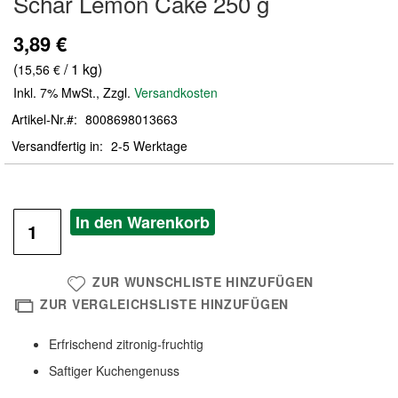
Schär Lemon Cake 250 g
der
Bildergalerie
3,89 €
springen
(
/ 1 kg)
15,56 €
Inkl. 7% MwSt.
,
Zzgl.
Versandkosten
Artikel-Nr.
8008698013663
Versandfertig in
2-5 Werktage
In den Warenkorb
ZUR WUNSCHLISTE HINZUFÜGEN
ZUR VERGLEICHSLISTE HINZUFÜGEN
Erfrischend zitronig-fruchtig
Saftiger Kuchengenuss