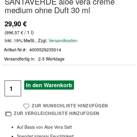
SANTAVERDE aloe vera creme
der
medium ohne Duft 30 ml
Bildergalerie
springen
29,90 €
(
/ 1 l)
996,57 €
Inkl. 19% MwSt.
,
Zzgl.
Versandkosten
Artikel-Nr.
4005529235014
Versandfertig in
2-5 Werktage
In den Warenkorb
ZUR WUNSCHLISTE HINZUFÜGEN
ZUR VERGLEICHSLISTE HINZUFÜGEN
Auf Basis von Aloe Vera Saft
Spendet intensiv Feuchtigkeit