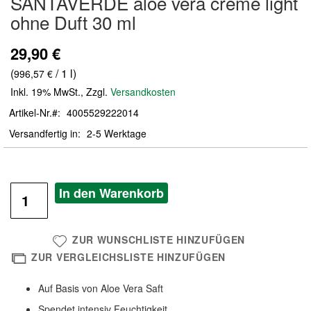
SANTAVERDE aloe vera creme light
der
ohne Duft 30 ml
Bildergalerie
springen
29,90 €
(
/ 1 l)
996,57 €
Inkl. 19% MwSt.
,
Zzgl.
Versandkosten
Artikel-Nr.
4005529222014
Versandfertig in
2-5 Werktage
In den Warenkorb
ZUR WUNSCHLISTE HINZUFÜGEN
ZUR VERGLEICHSLISTE HINZUFÜGEN
Auf Basis von Aloe Vera Saft
Spendet intensiv Feuchtigkeit