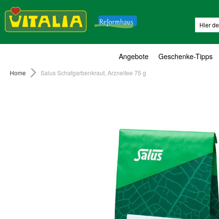
Suche
Angebote
Geschenke-Tipps
Home
Salus Schafgarbenkraut, Arzneitee 75 g
Zum
Ende
der
Bildergalerie
springen