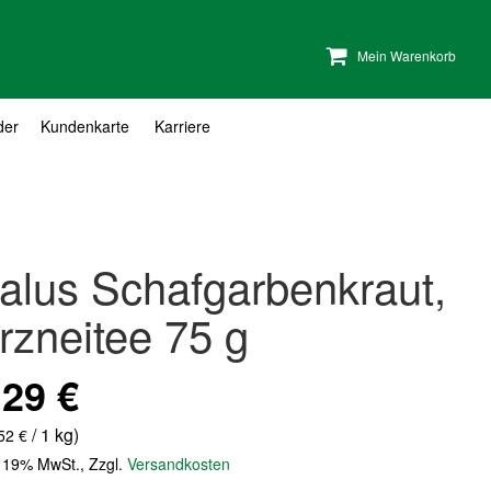
Mein Warenkorb
der
Kundenkarte
Karriere
alus Schafgarbenkraut,
rzneitee 75 g
,29 €
/ 1 kg)
52 €
. 19% MwSt.
,
Zzgl.
Versandkosten