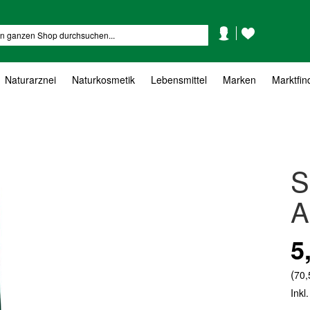
Mein
Mein
Suche
Konto
Wunschzettel
Naturarznei
Naturkosmetik
Lebensmittel
Marken
Marktfin
S
A
5
(
70,
Inkl