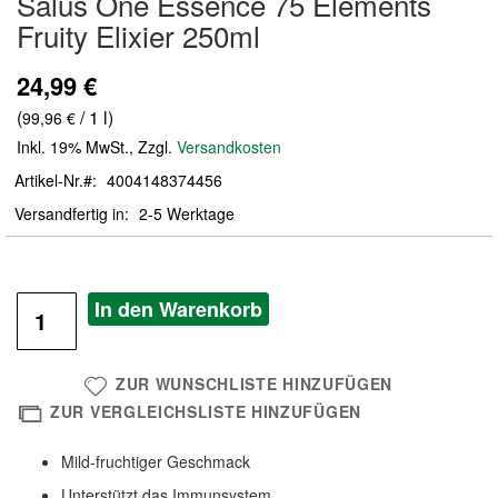
Salus One Essence 75 Elements
der
Fruity Elixier 250ml
Bildergalerie
springen
24,99 €
(
/ 1 l)
99,96 €
Inkl. 19% MwSt.
,
Zzgl.
Versandkosten
Artikel-Nr.
4004148374456
Versandfertig in
2-5 Werktage
In den Warenkorb
ZUR WUNSCHLISTE HINZUFÜGEN
ZUR VERGLEICHSLISTE HINZUFÜGEN
Mild-fruchtiger Geschmack
Unterstützt das Immunsystem