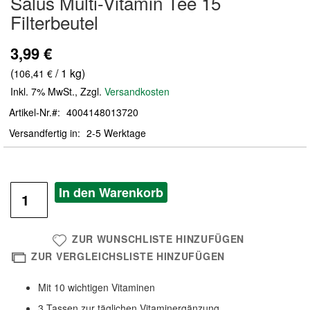
Salus Multi-Vitamin Tee 15
der
Filterbeutel
Bildergalerie
springen
3,99 €
(
/ 1 kg)
106,41 €
Inkl. 7% MwSt.
,
Zzgl.
Versandkosten
Artikel-Nr.
4004148013720
Versandfertig in
2-5 Werktage
In den Warenkorb
ZUR WUNSCHLISTE HINZUFÜGEN
ZUR VERGLEICHSLISTE HINZUFÜGEN
Mit 10 wichtigen Vitaminen
3 Tassen zur täglichen Vitaminergänzung