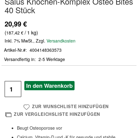
Salus Knochen-Komplex Osteo Bites
der
40 Stück
Bildergalerie
springen
20,99 €
(
/ 1 kg)
187,42 €
Inkl. 7% MwSt.
,
Zzgl.
Versandkosten
Artikel-Nr.
4004148363573
Versandfertig in
2-5 Werktage
In den Warenkorb
ZUR WUNSCHLISTE HINZUFÜGEN
ZUR VERGLEICHSLISTE HINZUFÜGEN
Beugt Osteoporose vor
Calcium, Vitamin-D und -K für gesunde und stabile