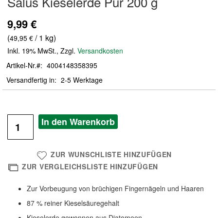
Salus Kieselerde Pur 200 g
der
Bildergalerie
9,99 €
springen
(
/ 1 kg)
49,95 €
Inkl. 19% MwSt.
,
Zzgl.
Versandkosten
Artikel-Nr.
4004148358395
Versandfertig in
2-5 Werktage
In den Warenkorb
ZUR WUNSCHLISTE HINZUFÜGEN
ZUR VERGLEICHSLISTE HINZUFÜGEN
Zur Vorbeugung von brüchigen Fingernägeln und Haaren
87 % reiner Kieselsäuregehalt
Kieselerde gewonnen aus Diatomeen