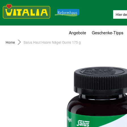
Suche
Angebote
Geschenke-Tipps
Home
Salus Haut Haare Nägel Gums 175 g
Zum
Ende
der
Bildergalerie
springen