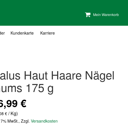
Mein Warenkorb
der
Kundenkarte
Karriere
alus Haut Haare Nägel
ums 175 g
6,99 €
/ Kg)
08 €
. 7% MwSt.
,
Zzgl.
Versandkosten