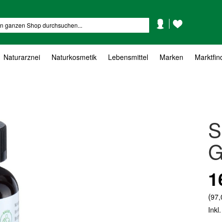
Mein
Mein
Suche
Konto
Wunschzettel
Naturarznei
Naturkosmetik
Lebensmittel
Marken
Marktfin
S
G
1
(
97,
Inkl