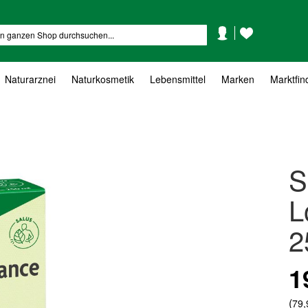
Mein
Mein
Suche
Konto
Wunschzettel
Naturarznei
Naturkosmetik
Lebensmittel
Marken
Marktfin
S
L
2
1
(
79,