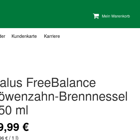
Mein Warenkorb
der
Kundenkarte
Karriere
alus FreeBalance
öwenzahn-Brennnessel
50 ml
9,99 €
/ 1 l)
96 €