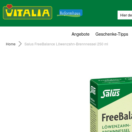
Suche
Angebote
Geschenke-Tipps
Home
Salus FreeBalance Löwenzahn-Brennnessel 250 ml
Zum
Ende
der
Bildergalerie
springen