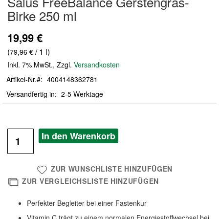
Salus FreeBalance Gerstengras-
der
Birke 250 ml
Bildergalerie
springen
19,99 €
(
/ 1 l)
79,96 €
Inkl. 7% MwSt.
,
Zzgl.
Versandkosten
Artikel-Nr.
4004148362781
Versandfertig in
2-5 Werktage
In den Warenkorb
ZUR WUNSCHLISTE HINZUFÜGEN
ZUR VERGLEICHSLISTE HINZUFÜGEN
Perfekter Begleiter bei einer Fastenkur
Vitamin C trägt zu einem normalen Energiestoffwechsel bei