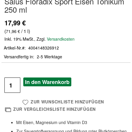
Salus Floradix Sport Eisen Tonikum
der
250 ml
Bildergalerie
springen
17,99 €
(
/ 1 l)
71,96 €
Inkl. 19% MwSt.
,
Zzgl.
Versandkosten
Artikel-Nr.
4004148326912
Versandfertig in
2-5 Werktage
In den Warenkorb
ZUR WUNSCHLISTE HINZUFÜGEN
ZUR VERGLEICHSLISTE HINZUFÜGEN
Mit Eisen, Magnesium und Vitamin D3
Zur Sauerstoffversorgung und Bildung roter Blutkörperchen