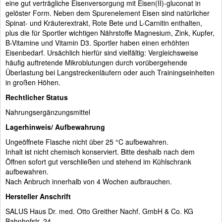
eine gut verträgliche Eisenversorgung mit Eisen(II)-gluconat in
gelöster Form. Neben dem Spurenelement Eisen sind natürlicher
Spinat- und Kräuterextrakt, Rote Bete und L-Carnitin enthalten,
plus die für Sportler wichtigen Nährstoffe Magnesium, Zink, Kupfer,
B-Vitamine und Vitamin D3. Sportler haben einen erhöhten
Eisenbedarf. Ursächlich hierfür sind vielfältig: Vergleichsweise
häufig auftretende Mikroblutungen durch vorübergehende
Überlastung bei Langstreckenläufern oder auch Trainingseinheiten
in großen Höhen.
Rechtlicher Status
Nahrungsergänzungsmittel
Lagerhinweis/ Aufbewahrung
Ungeöffnete Flasche nicht über 25 °C aufbewahren.
Inhalt ist nicht chemisch konserviert. Bitte deshalb nach dem
Öffnen sofort gut verschließen und stehend im Kühlschrank
aufbewahren.
Nach Anbruch innerhalb von 4 Wochen aufbrauchen.
Hersteller Anschrift
SALUS Haus Dr. med. Otto Greither Nachf. GmbH & Co. KG
Bahnhofstr. 24