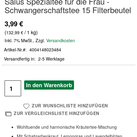
Salus Spezialtee für die Frau -
der
Schwangerschaftstee 15 Filterbeutel
Bildergalerie
springen
3,99 €
(
/ 1 kg)
132,99 €
Inkl. 7% MwSt.
,
Zzgl.
Versandkosten
Artikel-Nr.
4004148023484
Versandfertig in
2-5 Werktage
In den Warenkorb
ZUR WUNSCHLISTE HINZUFÜGEN
ZUR VERGLEICHSLISTE HINZUFÜGEN
Wohltuende und harmonische Kräutertee-Mischung
Mit Schafgarbenkraut, Lemongras und Lavendelblüten