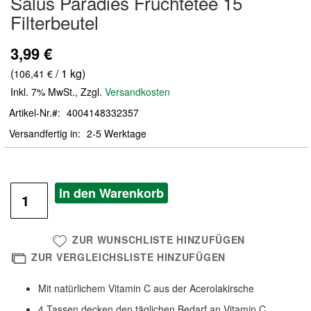
Salus Paradies Früchtetee 15
der
Filterbeutel
Bildergalerie
springen
3,99 €
(
/ 1 kg)
106,41 €
Inkl. 7% MwSt.
,
Zzgl.
Versandkosten
Artikel-Nr.
4004148332357
Versandfertig in
2-5 Werktage
In den Warenkorb
ZUR WUNSCHLISTE HINZUFÜGEN
ZUR VERGLEICHSLISTE HINZUFÜGEN
Mit natürlichem Vitamin C aus der Acerolakirsche
4 Tassen decken den täglichen Bedarf an Vitamin C