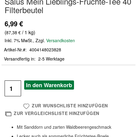
Salus Mein Lieblings-Früchte-Tee 40
der
Filterbeutel
Bildergalerie
springen
6,99 €
(
/ 1 kg)
87,38 €
Inkl. 7% MwSt.
,
Zzgl.
Versandkosten
Artikel-Nr.
4004148023828
Versandfertig in
2-5 Werktage
In den Warenkorb
ZUR WUNSCHLISTE HINZUFÜGEN
ZUR VERGLEICHSLISTE HINZUFÜGEN
Mit Sanddorn und zarten Waldbeerengeschmack
Lecker auch als sommerliche Früchtetee-Bowle