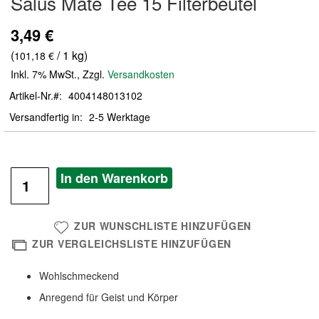
Salus Mate Tee 15 Filterbeutel
der
Bildergalerie
3,49 €
springen
(
/ 1 kg)
101,18 €
Inkl. 7% MwSt.
,
Zzgl.
Versandkosten
Artikel-Nr.
4004148013102
Versandfertig in
2-5 Werktage
In den Warenkorb
ZUR WUNSCHLISTE HINZUFÜGEN
ZUR VERGLEICHSLISTE HINZUFÜGEN
Wohlschmeckend
Anregend für Geist und Körper