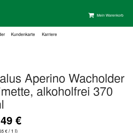
Mein Warenkorb
der
Kundenkarte
Karriere
alus Aperino Wacholder
imette, alkoholfrei 370
l
,49 €
nderangebot
/ 1 l)
65 €