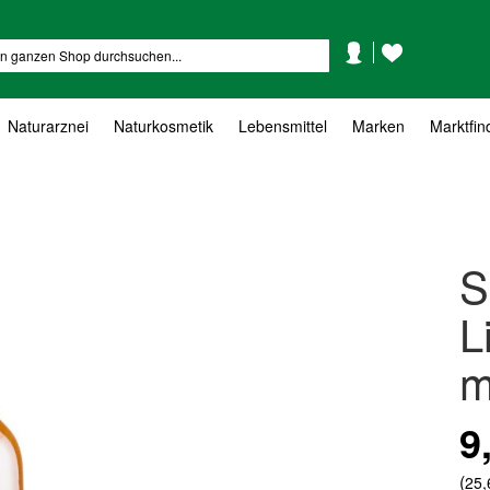
Mein
Mein
Suche
Konto
Wunschzettel
Naturarznei
Naturkosmetik
Lebensmittel
Marken
Marktfin
S
L
m
9
So
(
25,