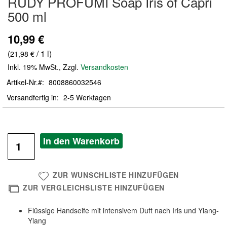
RUDY PROFUMI Soap Iris of Capri
der
500 ml
Bildergalerie
springen
10,99 €
(
/ 1 l)
21,98 €
Inkl. 19% MwSt.
,
Zzgl.
Versandkosten
Artikel-Nr.
8008860032546
Versandfertig in
2-5 Werktagen
In den Warenkorb
ZUR WUNSCHLISTE HINZUFÜGEN
ZUR VERGLEICHSLISTE HINZUFÜGEN
Flüssige Handseife mit intensivem Duft nach Iris und Ylang-
Ylang