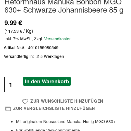
Reformhaus Manuka Bonbon MGO
der
630+ Schwarze Johannisbeere 85 g
Bildergalerie
springen
9,99 €
(
/ Kg)
117,53 €
Inkl. 7% MwSt.
,
Zzgl.
Versandkosten
Artikel-Nr.
4010155080549
Versandfertig in
2-5 Werktagen
In den Warenkorb
ZUR WUNSCHLISTE HINZUFÜGEN
ZUR VERGLEICHSLISTE HINZUFÜGEN
Mit originalem Neuseeland Manuka-Honig MGO 630+
Für wohltuende Verwöhnmomente