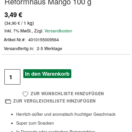
Reformhaus Mango 100 g
der
Bildergalerie
3,49 €
springen
(
/ 1 kg)
34,90 €
Inkl. 7% MwSt.
,
Zzgl.
Versandkosten
Artikel-Nr.
4010155009564
Versandfertig in
2-5 Werktage
In den Warenkorb
ZUR WUNSCHLISTE HINZUFÜGEN
ZUR VERGLEICHSLISTE HINZUFÜGEN
Herrlich-süßer und aromatisch-fruchtiger Geschmack
Super zum Snacken
In Desserts oder exotischen Reisgerichten