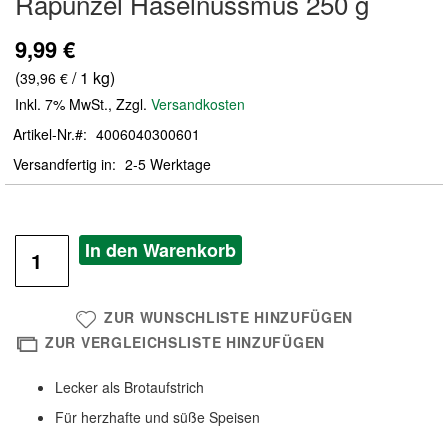
Rapunzel Haselnussmus 250 g
der
Bildergalerie
9,99 €
springen
(
/ 1 kg)
39,96 €
Inkl. 7% MwSt.
,
Zzgl.
Versandkosten
Artikel-Nr.
4006040300601
Versandfertig in
2-5 Werktage
In den Warenkorb
ZUR WUNSCHLISTE HINZUFÜGEN
ZUR VERGLEICHSLISTE HINZUFÜGEN
Lecker als Brotaufstrich
Für herzhafte und süße Speisen