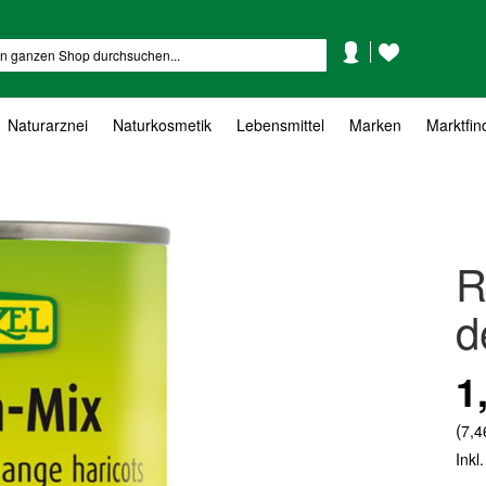
Mein
Mein
Suche
Konto
Wunschzettel
Naturarznei
Naturkosmetik
Lebensmittel
Marken
Marktfin
R
d
1
(
7,4
Inkl