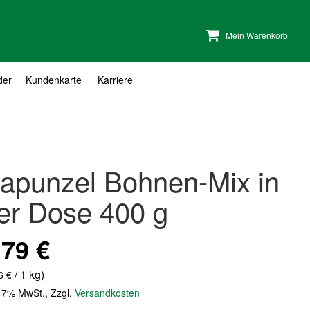
Mein Warenkorb
der
Kundenkarte
Karriere
apunzel Bohnen-Mix in
er Dose 400 g
,79 €
/ 1 kg)
6 €
. 7% MwSt.
,
Zzgl.
Versandkosten