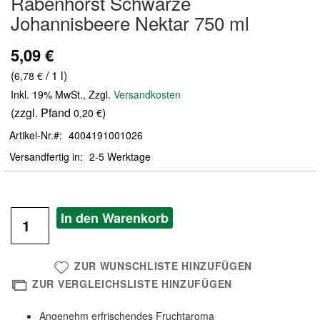
Rabenhorst Schwarze
der
Johannisbeere Nektar 750 ml
Bildergalerie
springen
5,09 €
(
/ 1 l)
6,78 €
Inkl. 19% MwSt.
,
Zzgl.
Versandkosten
(zzgl. Pfand
)
0,20 €
Artikel-Nr.
4004191001026
Versandfertig in
2-5 Werktage
In den Warenkorb
ZUR WUNSCHLISTE HINZUFÜGEN
ZUR VERGLEICHSLISTE HINZUFÜGEN
Angenehm erfrischendes Fruchtaroma