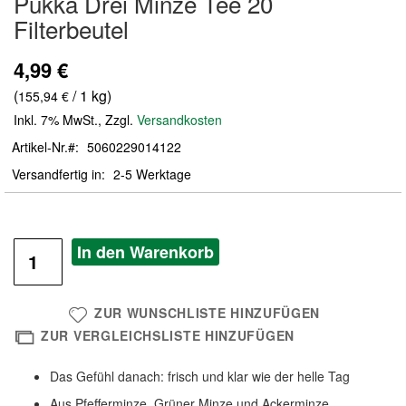
Pukka Drei Minze Tee 20
der
Filterbeutel
Bildergalerie
springen
4,99 €
(
/ 1 kg)
155,94 €
Inkl. 7% MwSt.
,
Zzgl.
Versandkosten
Artikel-Nr.
5060229014122
Versandfertig in
2-5 Werktage
In den Warenkorb
ZUR WUNSCHLISTE HINZUFÜGEN
ZUR VERGLEICHSLISTE HINZUFÜGEN
Das Gefühl danach: frisch und klar wie der helle Tag
Aus Pfefferminze, Grüner Minze und Ackerminze