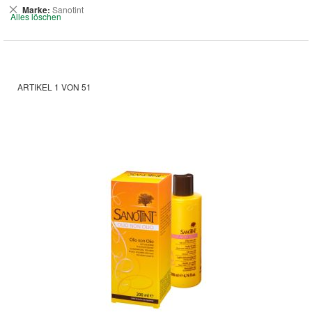
Dies
Marke
Sanotint
Alles löschen
entfernen
ARTIKEL
1
VON
51